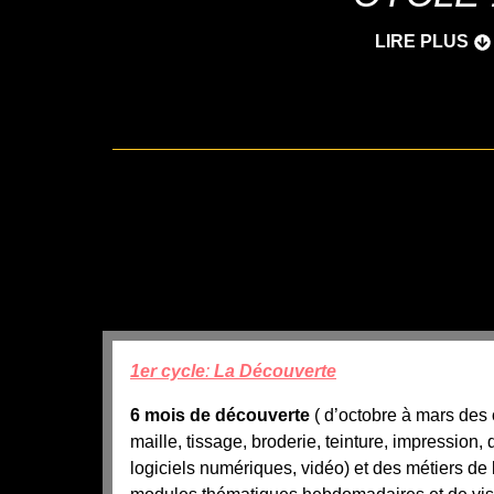
LIRE PLUS
1er cycle
:
La Découverte
6 mois de découverte
( d’octobre à mars des o
maille, tissage, broderie, teinture, impression,
logiciels numériques, vidéo) et des métiers de