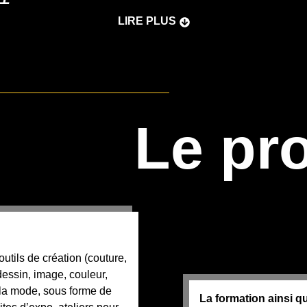
LIRE PLUS
Le pr
utils de création (couture,
 dessin, image, couleur,
 la mode, sous forme de
La formation ainsi qu