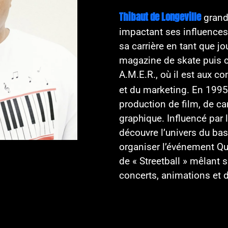
Thibaut de Longeville
grandi
impactant ses influences 
sa carrière en tant que jo
magazine de skate puis 
A.M.E.R., où il est aux 
et du marketing. En 1995
production de film, de ca
graphique. Influencé par 
découvre l’univers du bas
organiser l’événement Qua
de « Streetball » mêlant s
concerts, animations et 